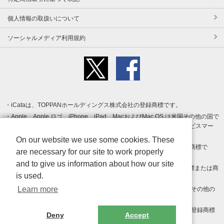
個人情報の取扱いについて
ソーシャルメディア利用規約
iCataは、TOPPANホールディングス株式会社の登録商標です。
Apple、Apple ロゴ、iPhone、iPad、MacおよびMac OS は米国その他の国で
登録された Apple Inc. の商標です。App Store は Apple Inc. のサービスマー
クです。
On our website we use some cookies. These
Android、Google Play および Google Play ロゴ は Google LLC の商標で
are necessary for our site to work properly
す。
and to give us information about how our site
Windows は Microsoft Inc.の米国およびその他の国における登録商標または商
is used.
標です。
Learn more
Adobe、Adobe Reader、Adobe PDF は、Adobe Inc.の米国およびその他の
国における商標または登録商標です。
その他、記載されている会社名、商品名、ロゴは各社の商標または登録商標
Deny
Accept
です。