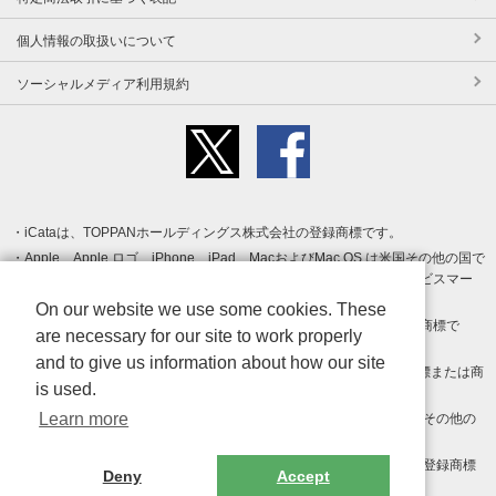
個人情報の取扱いについて
ソーシャルメディア利用規約
iCataは、TOPPANホールディングス株式会社の登録商標です。
Apple、Apple ロゴ、iPhone、iPad、MacおよびMac OS は米国その他の国で
登録された Apple Inc. の商標です。App Store は Apple Inc. のサービスマー
クです。
On our website we use some cookies. These
Android、Google Play および Google Play ロゴ は Google LLC の商標で
are necessary for our site to work properly
す。
and to give us information about how our site
Windows は Microsoft Inc.の米国およびその他の国における登録商標または商
is used.
標です。
Learn more
Adobe、Adobe Reader、Adobe PDF は、Adobe Inc.の米国およびその他の
国における商標または登録商標です。
その他、記載されている会社名、商品名、ロゴは各社の商標または登録商標
Deny
Accept
です。