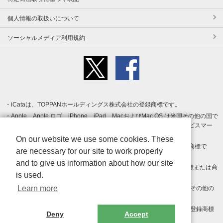
個人情報の取扱いについて
ソーシャルメディア利用規約
iCataは、TOPPANホールディングス株式会社の登録商標です。
Apple、Apple ロゴ、iPhone、iPad、MacおよびMac OS は米国その他の国で
登録された Apple Inc. の商標です。App Store は Apple Inc. のサービスマー
クです。
On our website we use some cookies. These
Android、Google Play および Google Play ロゴ は Google LLC の商標で
are necessary for our site to work properly
す。
and to give us information about how our site
Windows は Microsoft Inc.の米国およびその他の国における登録商標または商
is used.
標です。
Learn more
Adobe、Adobe Reader、Adobe PDF は、Adobe Inc.の米国およびその他の
国における商標または登録商標です。
その他、記載されている会社名、商品名、ロゴは各社の商標または登録商標
Deny
Accept
です。