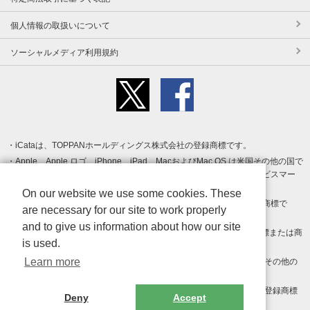
個人情報の取扱いについて
ソーシャルメディア利用規約
iCataは、TOPPANホールディングス株式会社の登録商標です。
Apple、Apple ロゴ、iPhone、iPad、MacおよびMac OS は米国その他の国で
登録された Apple Inc. の商標です。App Store は Apple Inc. のサービスマー
クです。
On our website we use some cookies. These
Android、Google Play および Google Play ロゴ は Google LLC の商標で
are necessary for our site to work properly
す。
and to give us information about how our site
Windows は Microsoft Inc.の米国およびその他の国における登録商標または商
is used.
標です。
Learn more
Adobe、Adobe Reader、Adobe PDF は、Adobe Inc.の米国およびその他の
国における商標または登録商標です。
その他、記載されている会社名、商品名、ロゴは各社の商標または登録商標
Deny
Accept
です。