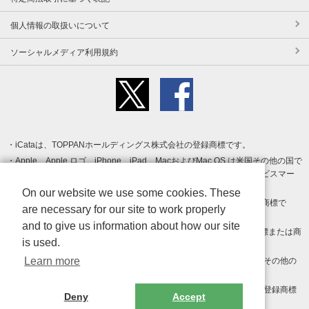
個人情報の取扱いについて
ソーシャルメディア利用規約
iCataは、TOPPANホールディングス株式会社の登録商標です。
Apple、Apple ロゴ、iPhone、iPad、MacおよびMac OS は米国その他の国で
登録された Apple Inc. の商標です。App Store は Apple Inc. のサービスマー
クです。
On our website we use some cookies. These
Android、Google Play および Google Play ロゴ は Google LLC の商標で
are necessary for our site to work properly
す。
and to give us information about how our site
Windows は Microsoft Inc.の米国およびその他の国における登録商標または商
is used.
標です。
Learn more
Adobe、Adobe Reader、Adobe PDF は、Adobe Inc.の米国およびその他の
国における商標または登録商標です。
その他、記載されている会社名、商品名、ロゴは各社の商標または登録商標
Deny
Accept
です。