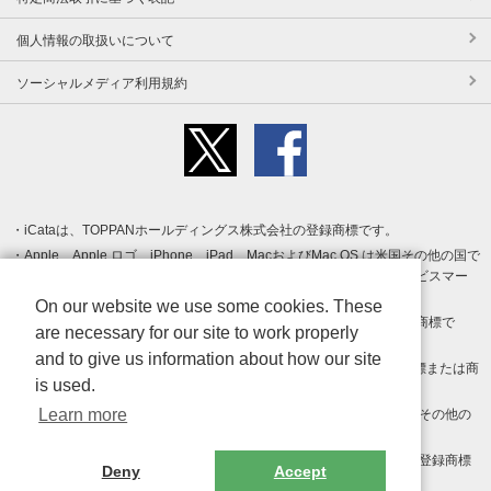
個人情報の取扱いについて
ソーシャルメディア利用規約
iCataは、TOPPANホールディングス株式会社の登録商標です。
Apple、Apple ロゴ、iPhone、iPad、MacおよびMac OS は米国その他の国で
登録された Apple Inc. の商標です。App Store は Apple Inc. のサービスマー
クです。
On our website we use some cookies. These
Android、Google Play および Google Play ロゴ は Google LLC の商標で
are necessary for our site to work properly
す。
and to give us information about how our site
Windows は Microsoft Inc.の米国およびその他の国における登録商標または商
is used.
標です。
Learn more
Adobe、Adobe Reader、Adobe PDF は、Adobe Inc.の米国およびその他の
国における商標または登録商標です。
その他、記載されている会社名、商品名、ロゴは各社の商標または登録商標
Deny
Accept
です。