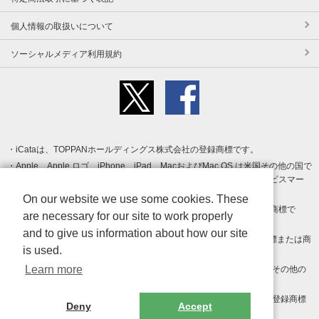
個人情報の取扱いについて
ソーシャルメディア利用規約
iCataは、TOPPANホールディングス株式会社の登録商標です。
Apple、Apple ロゴ、iPhone、iPad、MacおよびMac OS は米国その他の国で
登録された Apple Inc. の商標です。App Store は Apple Inc. のサービスマー
クです。
On our website we use some cookies. These
Android、Google Play および Google Play ロゴ は Google LLC の商標で
are necessary for our site to work properly
す。
and to give us information about how our site
Windows は Microsoft Inc.の米国およびその他の国における登録商標または商
is used.
標です。
Learn more
Adobe、Adobe Reader、Adobe PDF は、Adobe Inc.の米国およびその他の
国における商標または登録商標です。
その他、記載されている会社名、商品名、ロゴは各社の商標または登録商標
Deny
Accept
です。