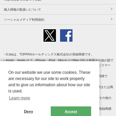
個人情報の取扱いについて
ソーシャルメディア利用規約
iCataは、TOPPANホールディングス株式会社の登録商標です。
Apple、Apple ロゴ、iPhone、iPad、MacおよびMac OS は米国その他の国で
登録された Apple Inc. の商標です。App Store は Apple Inc. のサービスマー
クです。
On our website we use some cookies. These
Android、Google Play および Google Play ロゴ は Google LLC の商標で
are necessary for our site to work properly
す。
and to give us information about how our site
Windows は Microsoft Inc.の米国およびその他の国における登録商標または商
is used.
標です。
Learn more
Adobe、Adobe Reader、Adobe PDF は、Adobe Inc.の米国およびその他の
国における商標または登録商標です。
その他、記載されている会社名、商品名、ロゴは各社の商標または登録商標
Deny
Accept
です。