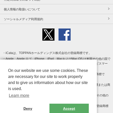
個人情報の取扱いについて
ソーシャルメディア利用規約
iCataは、TOPPANホールディングス株式会社の登録商標です。
Apple、Apple ロゴ、iPhone、iPad、MacおよびMac OS は米国その他の国で
登録された Apple Inc. の商標です。App Store は Apple Inc. のサービスマー
クです。
On our website we use some cookies. These
Android、Google Play および Google Play ロゴ は Google LLC の商標で
are necessary for our site to work properly
す。
and to give us information about how our site
Windows は Microsoft Inc.の米国およびその他の国における登録商標または商
is used.
標です。
Learn more
Adobe、Adobe Reader、Adobe PDF は、Adobe Inc.の米国およびその他の
国における商標または登録商標です。
その他、記載されている会社名、商品名、ロゴは各社の商標または登録商標
Deny
Accept
です。