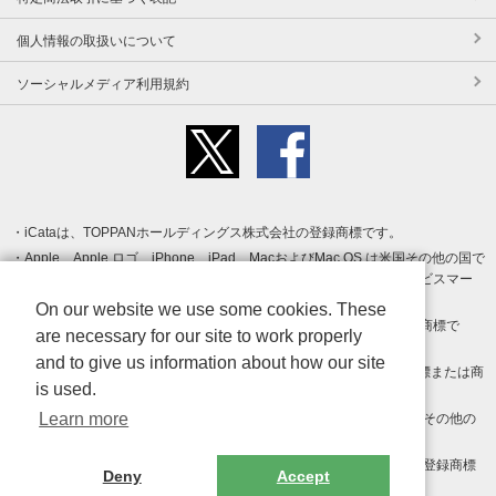
個人情報の取扱いについて
ソーシャルメディア利用規約
iCataは、TOPPANホールディングス株式会社の登録商標です。
Apple、Apple ロゴ、iPhone、iPad、MacおよびMac OS は米国その他の国で
登録された Apple Inc. の商標です。App Store は Apple Inc. のサービスマー
クです。
On our website we use some cookies. These
Android、Google Play および Google Play ロゴ は Google LLC の商標で
are necessary for our site to work properly
す。
and to give us information about how our site
Windows は Microsoft Inc.の米国およびその他の国における登録商標または商
is used.
標です。
Learn more
Adobe、Adobe Reader、Adobe PDF は、Adobe Inc.の米国およびその他の
国における商標または登録商標です。
その他、記載されている会社名、商品名、ロゴは各社の商標または登録商標
Deny
Accept
です。