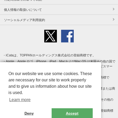
個人情報の取扱いについて
ソーシャルメディア利用規約
iCataは、TOPPANホールディングス株式会社の登録商標です。
Apple、Apple ロゴ、iPhone、iPad、MacおよびMac OS は米国その他の国で
登録された Apple Inc. の商標です。App Store は Apple Inc. のサービスマー
クです。
On our website we use some cookies. These
Android、Google Play および Google Play ロゴ は Google LLC の商標で
are necessary for our site to work properly
す。
and to give us information about how our site
Windows は Microsoft Inc.の米国およびその他の国における登録商標または商
is used.
標です。
Learn more
Adobe、Adobe Reader、Adobe PDF は、Adobe Inc.の米国およびその他の
国における商標または登録商標です。
その他、記載されている会社名、商品名、ロゴは各社の商標または登録商標
Deny
Accept
です。