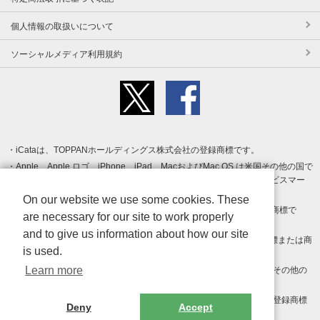
個人情報の取扱いについて
ソーシャルメディア利用規約
iCataは、TOPPANホールディングス株式会社の登録商標です。
Apple、Apple ロゴ、iPhone、iPad、MacおよびMac OS は米国その他の国で
登録された Apple Inc. の商標です。App Store は Apple Inc. のサービスマー
クです。
On our website we use some cookies. These
Android、Google Play および Google Play ロゴ は Google LLC の商標で
are necessary for our site to work properly
す。
and to give us information about how our site
Windows は Microsoft Inc.の米国およびその他の国における登録商標または商
is used.
標です。
Learn more
Adobe、Adobe Reader、Adobe PDF は、Adobe Inc.の米国およびその他の
国における商標または登録商標です。
その他、記載されている会社名、商品名、ロゴは各社の商標または登録商標
Deny
Accept
です。