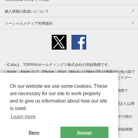
個人情報の取扱いについて
ソーシャルメディア利用規約
iCataは、TOPPANホールディングス株式会社の登録商標です。
Apple、Apple ロゴ、iPhone、iPad、MacおよびMac OS は米国その他の国で
登録された Apple Inc. の商標です。App Store は Apple Inc. のサービスマー
クです。
On our website we use some cookies. These
Android、Google Play および Google Play ロゴ は Google LLC の商標で
are necessary for our site to work properly
す。
and to give us information about how our site
Windows は Microsoft Inc.の米国およびその他の国における登録商標または商
is used.
標です。
Learn more
Adobe、Adobe Reader、Adobe PDF は、Adobe Inc.の米国およびその他の
国における商標または登録商標です。
その他、記載されている会社名、商品名、ロゴは各社の商標または登録商標
Deny
Accept
です。