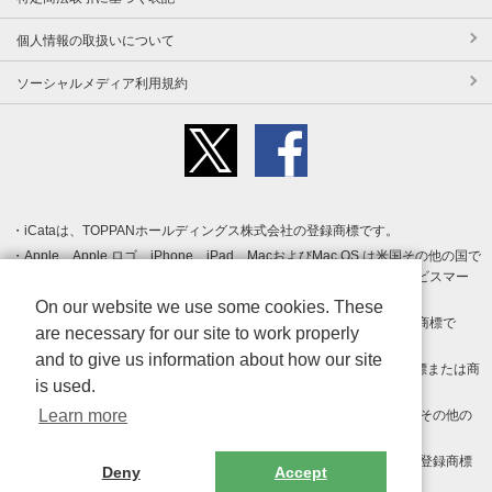
個人情報の取扱いについて
ソーシャルメディア利用規約
iCataは、TOPPANホールディングス株式会社の登録商標です。
Apple、Apple ロゴ、iPhone、iPad、MacおよびMac OS は米国その他の国で
登録された Apple Inc. の商標です。App Store は Apple Inc. のサービスマー
クです。
On our website we use some cookies. These
Android、Google Play および Google Play ロゴ は Google LLC の商標で
are necessary for our site to work properly
す。
and to give us information about how our site
Windows は Microsoft Inc.の米国およびその他の国における登録商標または商
is used.
標です。
Learn more
Adobe、Adobe Reader、Adobe PDF は、Adobe Inc.の米国およびその他の
国における商標または登録商標です。
その他、記載されている会社名、商品名、ロゴは各社の商標または登録商標
Deny
Accept
です。