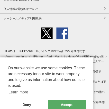
個人情報の取扱いについて
ソーシャルメディア利用規約
iCataは、TOPPANホールディングス株式会社の登録商標です。
Apple、Apple ロゴ、iPhone、iPad、MacおよびMac OS は米国その他の国で
登録された Apple Inc. の商標です。App Store は Apple Inc. のサービスマー
クです。
On our website we use some cookies. These
Android、Google Play および Google Play ロゴ は Google LLC の商標で
are necessary for our site to work properly
す。
and to give us information about how our site
Windows は Microsoft Inc.の米国およびその他の国における登録商標または商
is used.
標です。
Learn more
Adobe、Adobe Reader、Adobe PDF は、Adobe Inc.の米国およびその他の
国における商標または登録商標です。
その他、記載されている会社名、商品名、ロゴは各社の商標または登録商標
Deny
Accept
です。