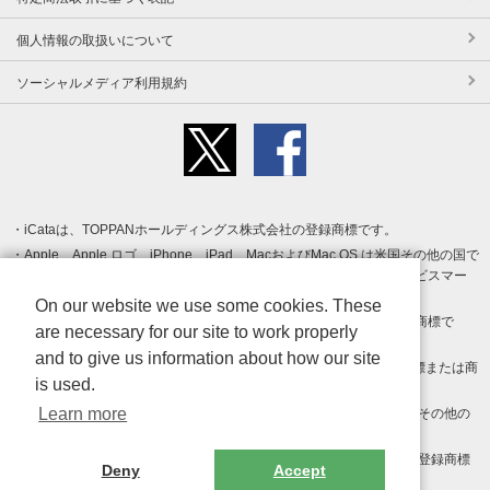
個人情報の取扱いについて
ソーシャルメディア利用規約
iCataは、TOPPANホールディングス株式会社の登録商標です。
Apple、Apple ロゴ、iPhone、iPad、MacおよびMac OS は米国その他の国で
登録された Apple Inc. の商標です。App Store は Apple Inc. のサービスマー
クです。
On our website we use some cookies. These
Android、Google Play および Google Play ロゴ は Google LLC の商標で
are necessary for our site to work properly
す。
and to give us information about how our site
Windows は Microsoft Inc.の米国およびその他の国における登録商標または商
is used.
標です。
Learn more
Adobe、Adobe Reader、Adobe PDF は、Adobe Inc.の米国およびその他の
国における商標または登録商標です。
その他、記載されている会社名、商品名、ロゴは各社の商標または登録商標
Deny
Accept
です。