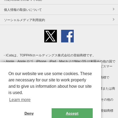
個人情報の取扱いについて
ソーシャルメディア利用規約
iCataは、TOPPANホールディングス株式会社の登録商標です。
Apple、Apple ロゴ、iPhone、iPad、MacおよびMac OS は米国その他の国で
登録された Apple Inc. の商標です。App Store は Apple Inc. のサービスマー
クです。
On our website we use some cookies. These
Android、Google Play および Google Play ロゴ は Google LLC の商標で
are necessary for our site to work properly
す。
and to give us information about how our site
Windows は Microsoft Inc.の米国およびその他の国における登録商標または商
is used.
標です。
Learn more
Adobe、Adobe Reader、Adobe PDF は、Adobe Inc.の米国およびその他の
国における商標または登録商標です。
その他、記載されている会社名、商品名、ロゴは各社の商標または登録商標
Deny
Accept
です。