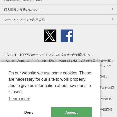
個人情報の取扱いについて
ソーシャルメディア利用規約
iCataは、TOPPANホールディングス株式会社の登録商標です。
Apple、Apple ロゴ、iPhone、iPad、MacおよびMac OS は米国その他の国で
登録された Apple Inc. の商標です。App Store は Apple Inc. のサービスマー
クです。
On our website we use some cookies. These
Android、Google Play および Google Play ロゴ は Google LLC の商標で
are necessary for our site to work properly
す。
and to give us information about how our site
Windows は Microsoft Inc.の米国およびその他の国における登録商標または商
is used.
標です。
Learn more
Adobe、Adobe Reader、Adobe PDF は、Adobe Inc.の米国およびその他の
国における商標または登録商標です。
その他、記載されている会社名、商品名、ロゴは各社の商標または登録商標
Deny
Accept
です。