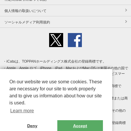
個人情報の取扱いについて
ソーシャルメディア利用規約
iCataは、TOPPANホールディングス株式会社の登録商標です。
Apple、Apple ロゴ、iPhone、iPad、MacおよびMac OS は米国その他の国で
登録された Apple Inc. の商標です。App Store は Apple Inc. のサービスマー
クです。
On our website we use some cookies. These
Android、Google Play および Google Play ロゴ は Google LLC の商標で
are necessary for our site to work properly
す。
and to give us information about how our site
Windows は Microsoft Inc.の米国およびその他の国における登録商標または商
is used.
標です。
Learn more
Adobe、Adobe Reader、Adobe PDF は、Adobe Inc.の米国およびその他の
国における商標または登録商標です。
その他、記載されている会社名、商品名、ロゴは各社の商標または登録商標
Deny
Accept
です。