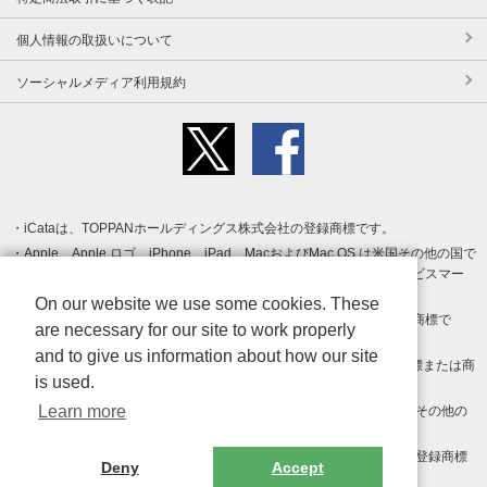
個人情報の取扱いについて
ソーシャルメディア利用規約
iCataは、TOPPANホールディングス株式会社の登録商標です。
Apple、Apple ロゴ、iPhone、iPad、MacおよびMac OS は米国その他の国で
登録された Apple Inc. の商標です。App Store は Apple Inc. のサービスマー
クです。
On our website we use some cookies. These
Android、Google Play および Google Play ロゴ は Google LLC の商標で
are necessary for our site to work properly
す。
and to give us information about how our site
Windows は Microsoft Inc.の米国およびその他の国における登録商標または商
is used.
標です。
Learn more
Adobe、Adobe Reader、Adobe PDF は、Adobe Inc.の米国およびその他の
国における商標または登録商標です。
その他、記載されている会社名、商品名、ロゴは各社の商標または登録商標
Deny
Accept
です。