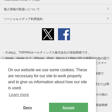
個人情報の取扱いについて
ソーシャルメディア利用規約
iCataは、TOPPANホールディングス株式会社の登録商標です。
Apple、Apple ロゴ、iPhone、iPad、MacおよびMac OS は米国その他の国で
登録された Apple Inc. の商標です。App Store は Apple Inc. のサービスマー
クです。
On our website we use some cookies. These
Android、Google Play および Google Play ロゴ は Google LLC の商標で
are necessary for our site to work properly
す。
and to give us information about how our site
Windows は Microsoft Inc.の米国およびその他の国における登録商標または商
is used.
標です。
Learn more
Adobe、Adobe Reader、Adobe PDF は、Adobe Inc.の米国およびその他の
国における商標または登録商標です。
その他、記載されている会社名、商品名、ロゴは各社の商標または登録商標
Deny
Accept
です。