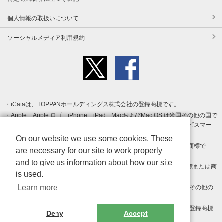
個人情報の取扱いについて
ソーシャルメディア利用規約
iCataは、TOPPANホールディングス株式会社の登録商標です。
Apple、Apple ロゴ、iPhone、iPad、MacおよびMac OS は米国その他の国で
登録された Apple Inc. の商標です。App Store は Apple Inc. のサービスマー
クです。
On our website we use some cookies. These
Android、Google Play および Google Play ロゴ は Google LLC の商標で
are necessary for our site to work properly
す。
and to give us information about how our site
Windows は Microsoft Inc.の米国およびその他の国における登録商標または商
is used.
標です。
Learn more
Adobe、Adobe Reader、Adobe PDF は、Adobe Inc.の米国およびその他の
国における商標または登録商標です。
その他、記載されている会社名、商品名、ロゴは各社の商標または登録商標
Deny
Accept
です。