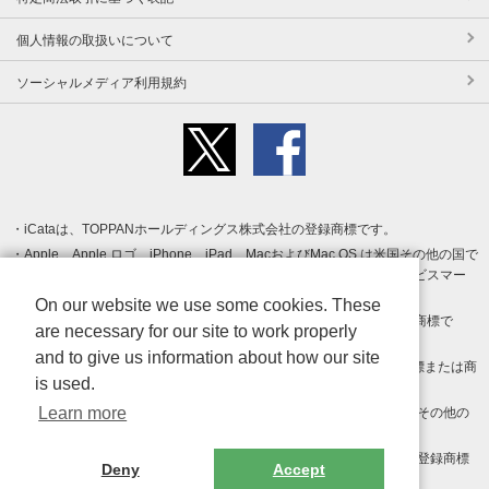
個人情報の取扱いについて
ソーシャルメディア利用規約
iCataは、TOPPANホールディングス株式会社の登録商標です。
Apple、Apple ロゴ、iPhone、iPad、MacおよびMac OS は米国その他の国で
登録された Apple Inc. の商標です。App Store は Apple Inc. のサービスマー
クです。
On our website we use some cookies. These
Android、Google Play および Google Play ロゴ は Google LLC の商標で
are necessary for our site to work properly
す。
and to give us information about how our site
Windows は Microsoft Inc.の米国およびその他の国における登録商標または商
is used.
標です。
Learn more
Adobe、Adobe Reader、Adobe PDF は、Adobe Inc.の米国およびその他の
国における商標または登録商標です。
その他、記載されている会社名、商品名、ロゴは各社の商標または登録商標
Deny
Accept
です。