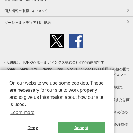
個人情報の取扱いについて
ソーシャルメディア利用規約
iCataは、TOPPANホールディングス株式会社の登録商標です。
Apple、Apple ロゴ、iPhone、iPad、MacおよびMac OS は米国その他の国で
登録された Apple Inc. の商標です。App Store は Apple Inc. のサービスマー
クです。
On our website we use some cookies. These
Android、Google Play および Google Play ロゴ は Google LLC の商標で
are necessary for our site to work properly
す。
and to give us information about how our site
Windows は Microsoft Inc.の米国およびその他の国における登録商標または商
is used.
標です。
Learn more
Adobe、Adobe Reader、Adobe PDF は、Adobe Inc.の米国およびその他の
国における商標または登録商標です。
その他、記載されている会社名、商品名、ロゴは各社の商標または登録商標
Deny
Accept
です。