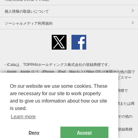
個人情報の取扱いについて
ソーシャルメディア利用規約
iCataは、TOPPANホールディングス株式会社の登録商標です。
Apple、Apple ロゴ、iPhone、iPad、MacおよびMac OS は米国その他の国で
登録された Apple Inc. の商標です。App Store は Apple Inc. のサービスマー
クです。
On our website we use some cookies. These
Android、Google Play および Google Play ロゴ は Google LLC の商標で
are necessary for our site to work properly
す。
and to give us information about how our site
Windows は Microsoft Inc.の米国およびその他の国における登録商標または商
is used.
標です。
Learn more
Adobe、Adobe Reader、Adobe PDF は、Adobe Inc.の米国およびその他の
国における商標または登録商標です。
その他、記載されている会社名、商品名、ロゴは各社の商標または登録商標
Deny
Accept
です。