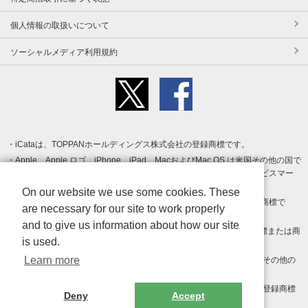
個人情報の取扱いについて
ソーシャルメディア利用規約
iCataは、TOPPANホールディングス株式会社の登録商標です。
Apple、Apple ロゴ、iPhone、iPad、MacおよびMac OS は米国その他の国で
登録された Apple Inc. の商標です。App Store は Apple Inc. のサービスマー
クです。
On our website we use some cookies. These
Android、Google Play および Google Play ロゴ は Google LLC の商標で
are necessary for our site to work properly
す。
and to give us information about how our site
Windows は Microsoft Inc.の米国およびその他の国における登録商標または商
is used.
標です。
Learn more
Adobe、Adobe Reader、Adobe PDF は、Adobe Inc.の米国およびその他の
国における商標または登録商標です。
その他、記載されている会社名、商品名、ロゴは各社の商標または登録商標
Deny
Accept
です。