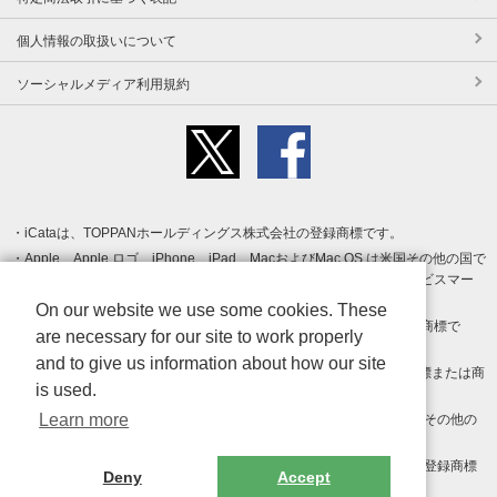
個人情報の取扱いについて
ソーシャルメディア利用規約
iCataは、TOPPANホールディングス株式会社の登録商標です。
Apple、Apple ロゴ、iPhone、iPad、MacおよびMac OS は米国その他の国で
登録された Apple Inc. の商標です。App Store は Apple Inc. のサービスマー
クです。
On our website we use some cookies. These
Android、Google Play および Google Play ロゴ は Google LLC の商標で
are necessary for our site to work properly
す。
and to give us information about how our site
Windows は Microsoft Inc.の米国およびその他の国における登録商標または商
is used.
標です。
Learn more
Adobe、Adobe Reader、Adobe PDF は、Adobe Inc.の米国およびその他の
国における商標または登録商標です。
その他、記載されている会社名、商品名、ロゴは各社の商標または登録商標
Deny
Accept
です。