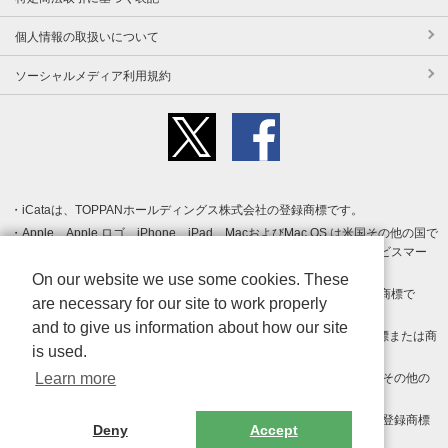
個人情報の取扱いについて
ソーシャルメディア利用規約
iCataは、TOPPANホールディングス株式会社の登録商標です。
Apple、Apple ロゴ、iPhone、iPad、MacおよびMac OS は米国その他の国で
登録された Apple Inc. の商標です。App Store は Apple Inc. のサービスマー
クです。
On our website we use some cookies. These
Android、Google Play および Google Play ロゴ は Google LLC の商標で
are necessary for our site to work properly
す。
and to give us information about how our site
Windows は Microsoft Inc.の米国およびその他の国における登録商標または商
is used.
標です。
Learn more
Adobe、Adobe Reader、Adobe PDF は、Adobe Inc.の米国およびその他の
国における商標または登録商標です。
その他、記載されている会社名、商品名、ロゴは各社の商標または登録商標
Deny
Accept
です。