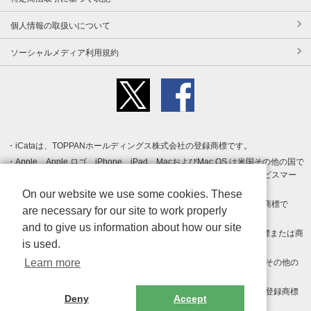
個人情報の取扱いについて
ソーシャルメディア利用規約
iCataは、TOPPANホールディングス株式会社の登録商標です。
Apple、Apple ロゴ、iPhone、iPad、MacおよびMac OS は米国その他の国で
登録された Apple Inc. の商標です。App Store は Apple Inc. のサービスマー
クです。
On our website we use some cookies. These
Android、Google Play および Google Play ロゴ は Google LLC の商標で
are necessary for our site to work properly
す。
and to give us information about how our site
Windows は Microsoft Inc.の米国およびその他の国における登録商標または商
is used.
標です。
Learn more
Adobe、Adobe Reader、Adobe PDF は、Adobe Inc.の米国およびその他の
国における商標または登録商標です。
その他、記載されている会社名、商品名、ロゴは各社の商標または登録商標
Deny
Accept
です。