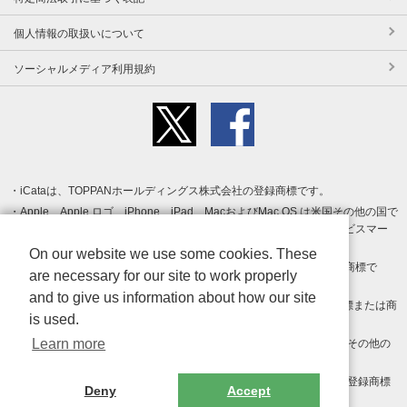
個人情報の取扱いについて
ソーシャルメディア利用規約
iCataは、TOPPANホールディングス株式会社の登録商標です。
Apple、Apple ロゴ、iPhone、iPad、MacおよびMac OS は米国その他の国で
登録された Apple Inc. の商標です。App Store は Apple Inc. のサービスマー
クです。
On our website we use some cookies. These
Android、Google Play および Google Play ロゴ は Google LLC の商標で
are necessary for our site to work properly
す。
and to give us information about how our site
Windows は Microsoft Inc.の米国およびその他の国における登録商標または商
is used.
標です。
Learn more
Adobe、Adobe Reader、Adobe PDF は、Adobe Inc.の米国およびその他の
国における商標または登録商標です。
その他、記載されている会社名、商品名、ロゴは各社の商標または登録商標
Deny
Accept
です。