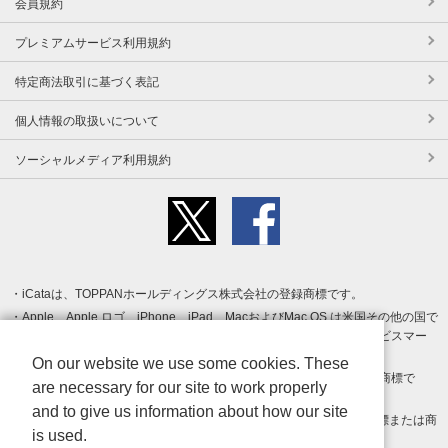
会員規約
プレミアムサービス利用規約
特定商法取引に基づく表記
個人情報の取扱いについて
ソーシャルメディア利用規約
iCataは、TOPPANホールディングス株式会社の登録商標です。
Apple、Apple ロゴ、iPhone、iPad、MacおよびMac OS は米国その他の国で
登録された Apple Inc. の商標です。App Store は Apple Inc. のサービスマー
クです。
On our website we use some cookies. These
Android、Google Play および Google Play ロゴ は Google LLC の商標で
are necessary for our site to work properly
す。
and to give us information about how our site
Windows は Microsoft Inc.の米国およびその他の国における登録商標または商
is used.
標です。