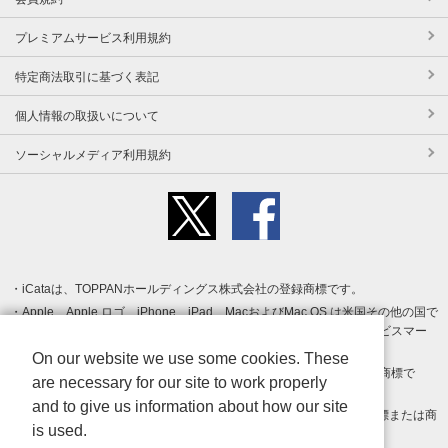
プレミアムサービス利用規約
特定商法取引に基づく表記
個人情報の取扱いについて
ソーシャルメディア利用規約
iCataは、TOPPANホールディングス株式会社の登録商標です。
Apple、Apple ロゴ、iPhone、iPad、MacおよびMac OS は米国その他の国で
登録された Apple Inc. の商標です。App Store は Apple Inc. のサービスマー
クです。
On our website we use some cookies. These
Android、Google Play および Google Play ロゴ は Google LLC の商標で
are necessary for our site to work properly
す。
and to give us information about how our site
Windows は Microsoft Inc.の米国およびその他の国における登録商標または商
is used.
標です。