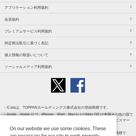
アプリケーション利用規約
会員規約
プレミアムサービス利用規約
特定商法取引に基づく表記
個人情報の取扱いについて
ソーシャルメディア利用規約
iCataは、TOPPANホールディングス株式会社の登録商標です。
Apple、Apple ロゴ、iPhone、iPad、MacおよびMac OS は米国その他の国で
登録された Apple Inc. の商標です。App Store は Apple Inc. のサービスマー
クです。
On our website we use some cookies. These
Android、Google Play および Google Play ロゴ は Google LLC の商標で
are necessary for our site to work properly