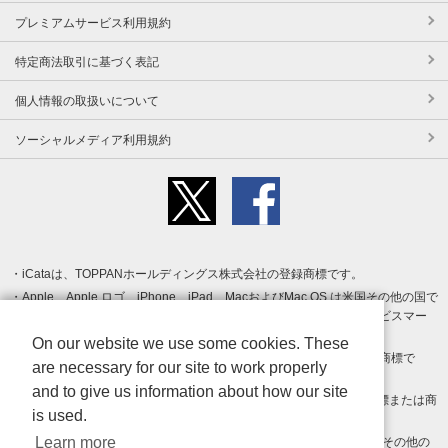
プレミアムサービス利用規約
特定商法取引に基づく表記
個人情報の取扱いについて
ソーシャルメディア利用規約
iCataは、TOPPANホールディングス株式会社の登録商標です。
Apple、Apple ロゴ、iPhone、iPad、MacおよびMac OS は米国その他の国で
登録された Apple Inc. の商標です。App Store は Apple Inc. のサービスマー
クです。
On our website we use some cookies. These
Android、Google Play および Google Play ロゴ は Google LLC の商標で
are necessary for our site to work properly
す。
and to give us information about how our site
Windows は Microsoft Inc.の米国およびその他の国における登録商標または商
is used.
標です。
Learn more
Adobe、Adobe Reader、Adobe PDF は、Adobe Inc.の米国およびその他の