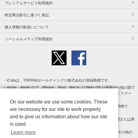
プレミアムサービス利用規約
特定商法取引に基づく表記
個人情報の取扱いについて
ソーシャルメディア利用規約
iCataは、TOPPANホールディングス株式会社の登録商標です。
Apple、Apple ロゴ、iPhone、iPad、MacおよびMac OS は米国その他の国で
登録された Apple Inc. の商標です。App Store は Apple Inc. のサービスマー
クです。
On our website we use some cookies. These
Android、Google Play および Google Play ロゴ は Google LLC の商標で
are necessary for our site to work properly
す。
and to give us information about how our site
Windows は Microsoft Inc.の米国およびその他の国における登録商標または商
is used.
標です。
Learn more
Adobe、Adobe Reader、Adobe PDF は、Adobe Inc.の米国およびその他の
国における商標または登録商標です。