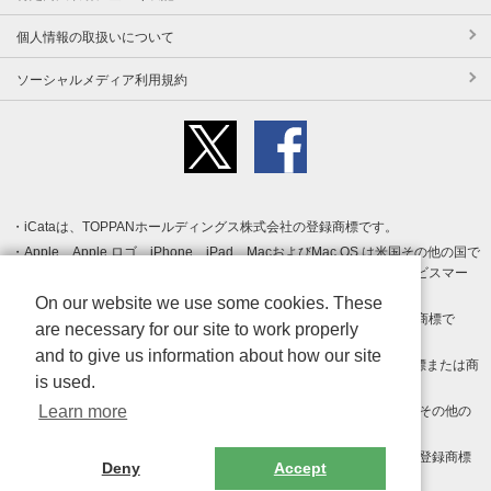
個人情報の取扱いについて
ソーシャルメディア利用規約
iCataは、TOPPANホールディングス株式会社の登録商標です。
Apple、Apple ロゴ、iPhone、iPad、MacおよびMac OS は米国その他の国で
登録された Apple Inc. の商標です。App Store は Apple Inc. のサービスマー
クです。
On our website we use some cookies. These
Android、Google Play および Google Play ロゴ は Google LLC の商標で
are necessary for our site to work properly
す。
and to give us information about how our site
Windows は Microsoft Inc.の米国およびその他の国における登録商標または商
is used.
標です。
Learn more
Adobe、Adobe Reader、Adobe PDF は、Adobe Inc.の米国およびその他の
国における商標または登録商標です。
その他、記載されている会社名、商品名、ロゴは各社の商標または登録商標
Deny
Accept
です。