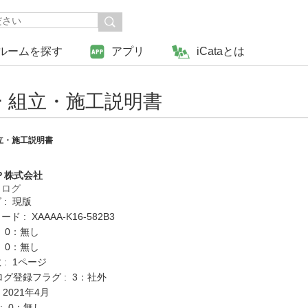
ルームを探す
アプリ
iCataとは
 組立・施工説明書
立・施工説明書
Ｐ株式会社
タログ
 : 現版
 : XAAAA-K16-582B3
: 0：無し
: 0：無し
: 1ページ
ログ登録フラグ : 3：社外
 2021年4月
K : 0：無し