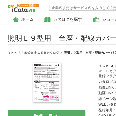
ホーム
カタログを探す
ショー
照明Ｌ９型用 台座・配線カバー
ＹＫＫ ＡＰ株式会社 ＷＥＢカタログ
照明Ｌ９型用 台座・配線カバー 組
ＹＫＫ Ａ
ＷＥＢカ
登録フラグ
カタログコード
画像LINK 
動画LINK 
総ページ数 
WEBカタ
発行年月 :
CAD LIN