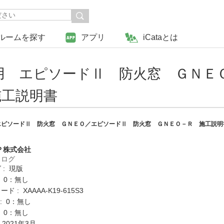
ルームを探す
アプリ
iCataとは
用 エピソードⅡ 防火窓 ＧＮＥ
施工説明書
エピソードⅡ 防火窓 ＧＮＥＯ／エピソードⅡ 防火窓 ＧＮＥＯ－Ｒ 施工説明
Ｐ株式会社
タログ
 : 現版
: 0：無し
 : XAAAA-K19-615S3
K : 0：無し
: 0：無し
 2021年3月