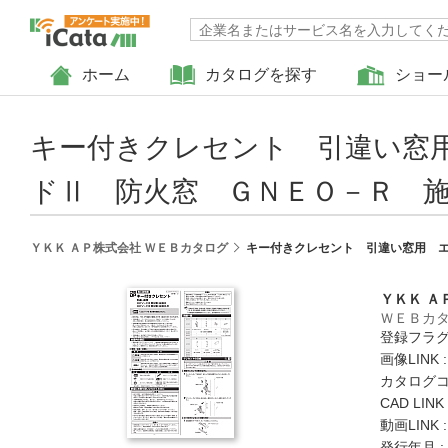
ホーム
カタログを探す
ショー
キー付きクレセント 引違い窓
ドⅡ 防火窓 ＧＮＥＯ－Ｒ 
ＹＫＫ ＡＰ株式会社 ＷＥＢカタログ
キー付きクレセント 引違い窓用 
ＹＫＫ Ａ
ＷＥＢカ
登録フラグ
画像LINK 
カタログコード
CAD LIN
動画LINK 
発行年月 :