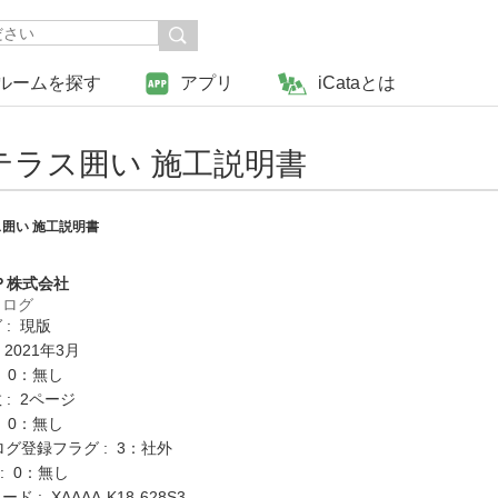
ルームを探す
アプリ
iCataとは
ラス囲い 施工説明書
囲い 施工説明書
Ｐ株式会社
タログ
 : 現版
 2021年3月
: 0：無し
: 2ページ
: 0：無し
ログ登録フラグ : 3：社外
K : 0：無し
 : XAAAA-K18-628S3