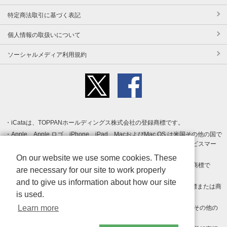
特定商法取引に基づく表記
個人情報の取扱いについて
ソーシャルメディア利用規約
iCataは、TOPPANホールディングス株式会社の登録商標です。
Apple、Apple ロゴ、iPhone、iPad、MacおよびMac OS は米国その他の国で
登録された Apple Inc. の商標です。App Store は Apple Inc. のサービスマー
クです。
On our website we use some cookies. These
Android、Google Play および Google Play ロゴ は Google LLC の商標で
are necessary for our site to work properly
す。
and to give us information about how our site
Windows は Microsoft Inc.の米国およびその他の国における登録商標または商
is used.
標です。
Learn more
Adobe、Adobe Reader、Adobe PDF は、Adobe Inc.の米国およびその他の
国における商標または登録商標です。