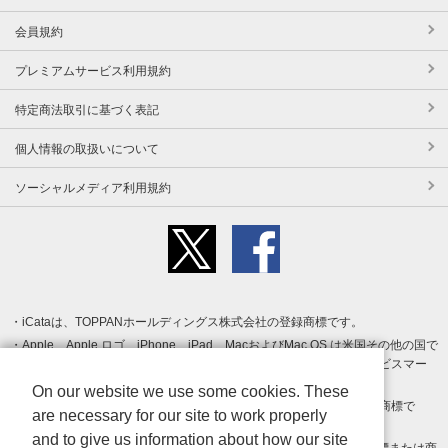
会員規約
プレミアムサービス利用規約
特定商法取引に基づく表記
個人情報の取扱いについて
ソーシャルメディア利用規約
iCataは、TOPPANホールディングス株式会社の登録商標です。
Apple、Apple ロゴ、iPhone、iPad、MacおよびMac OS は米国その他の国で
登録された Apple Inc. の商標です。App Store は Apple Inc. のサービスマー
クです。
On our website we use some cookies. These
Android、Google Play および Google Play ロゴ は Google LLC の商標で
are necessary for our site to work properly
す。
and to give us information about how our site
Windows は Microsoft Inc.の米国およびその他の国における登録商標または商