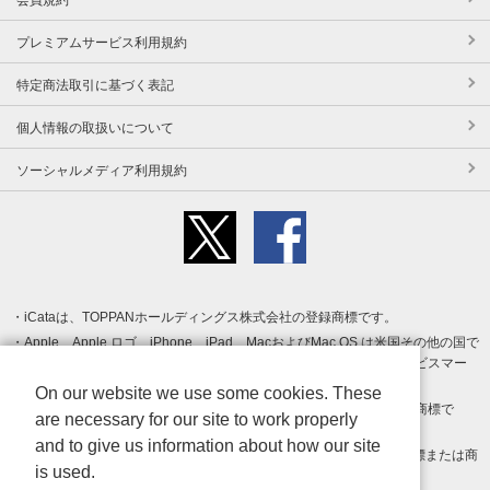
プレミアムサービス利用規約
特定商法取引に基づく表記
個人情報の取扱いについて
ソーシャルメディア利用規約
iCataは、TOPPANホールディングス株式会社の登録商標です。
Apple、Apple ロゴ、iPhone、iPad、MacおよびMac OS は米国その他の国で
登録された Apple Inc. の商標です。App Store は Apple Inc. のサービスマー
クです。
On our website we use some cookies. These
Android、Google Play および Google Play ロゴ は Google LLC の商標で
are necessary for our site to work properly
す。
and to give us information about how our site
Windows は Microsoft Inc.の米国およびその他の国における登録商標または商
is used.
標です。