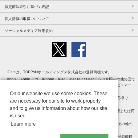
特定商法取引に基づく表記
個人情報の取扱いについて
ソーシャルメディア利用規約
iCataは、TOPPANホールディングス株式会社の登録商標です。
Apple、Apple ロゴ、iPhone、iPad、MacおよびMac OS は米国その他の国で
登録された Apple Inc. の商標です。App Store は Apple Inc. のサービスマー
クです。
On our website we use some cookies. These
Android、Google Play および Google Play ロゴ は Google LLC の商標で
are necessary for our site to work properly
す。
and to give us information about how our site
Windows は Microsoft Inc.の米国およびその他の国における登録商標または商
is used.
標です。
Learn more
Adobe、Adobe Reader、Adobe PDF は、Adobe Inc.の米国およびその他の
国における商標または登録商標です。
その他、記載されている会社名、商品名、ロゴは各社の商標または登録商標