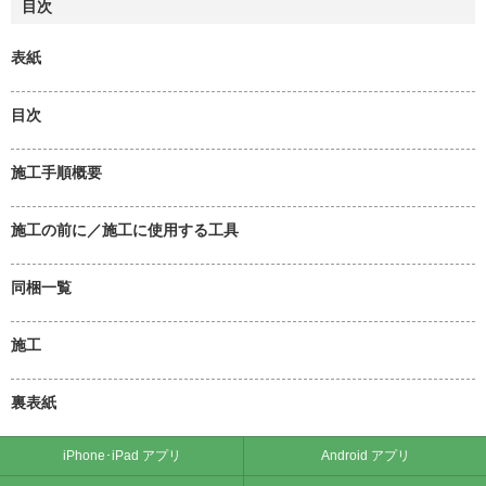
目次
表紙
目次
施工手順概要
施工の前に／施工に使用する工具
同梱一覧
施工
裏表紙
iPhone･iPad アプリ
Android アプリ