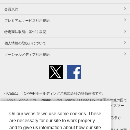
会員規約
プレミアムサービス利用規約
特定商法取引に基づく表記
個人情報の取扱いについて
ソーシャルメディア利用規約
iCataは、TOPPANホールディングス株式会社の登録商標です。
Apple、Apple ロゴ、iPhone、iPad、MacおよびMac OS は米国その他の国で
登録された Apple Inc. の商標です。App Store は Apple Inc. のサービスマー
クです。
On our website we use some cookies. These
Android、Google Play および Google Play ロゴ は Google LLC の商標で
are necessary for our site to work properly
す。
and to give us information about how our site
Windows は Microsoft Inc.の米国およびその他の国における登録商標または商