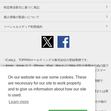
特定商法取引に基づく表記
個人情報の取扱いについて
ソーシャルメディア利用規約
iCataは、TOPPANホールディングス株式会社の登録商標です。
Apple、Apple ロゴ、iPhone、iPad、MacおよびMac OS は米国その他の国で
登録された Apple Inc. の商標です。App Store は Apple Inc. のサービスマー
クです。
On our website we use some cookies. These
Android、Google Play および Google Play ロゴ は Google LLC の商標で
are necessary for our site to work properly
す。
and to give us information about how our site
Windows は Microsoft Inc.の米国およびその他の国における登録商標または商
is used.
標です。
Learn more
Adobe、Adobe Reader、Adobe PDF は、Adobe Inc.の米国およびその他の
国における商標または登録商標です。