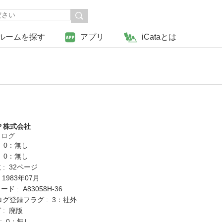
ルームを探す
アプリ
iCataとは
Ｐ株式会社
タログ
: 0：無し
: 0：無し
: 32ページ
 1983年07月
 : A83058H-36
ログ登録フラグ : 3：社外
 : 廃版
K : 0：無し