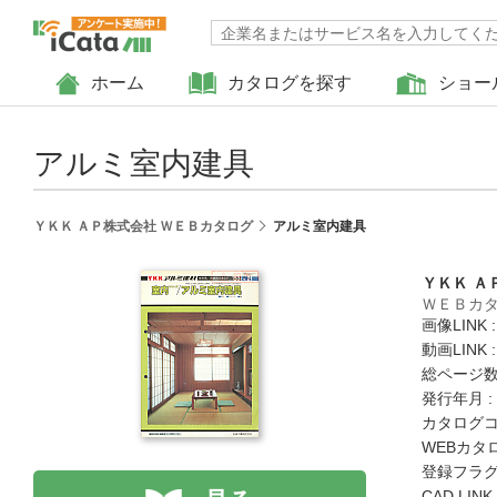
ホーム
カタログを探す
ショー
アルミ室内建具
ＹＫＫ ＡＰ株式会社 ＷＥＢカタログ
アルミ室内建具
ＹＫＫ Ａ
ＷＥＢカ
画像LINK 
動画LINK 
総ページ数 
発行年月 :
カタログコード
WEBカタ
登録フラグ
CAD LIN