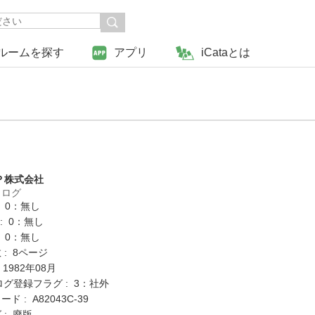
ルームを探す
アプリ
iCataとは
Ｐ株式会社
タログ
: 0：無し
K : 0：無し
: 0：無し
: 8ページ
 1982年08月
ログ登録フラグ : 3：社外
 : A82043C-39
 : 廃版