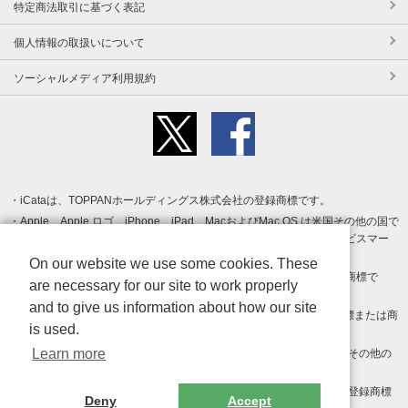
特定商法取引に基づく表記
個人情報の取扱いについて
ソーシャルメディア利用規約
iCataは、TOPPANホールディングス株式会社の登録商標です。
Apple、Apple ロゴ、iPhone、iPad、MacおよびMac OS は米国その他の国で
登録された Apple Inc. の商標です。App Store は Apple Inc. のサービスマー
クです。
On our website we use some cookies. These
Android、Google Play および Google Play ロゴ は Google LLC の商標で
are necessary for our site to work properly
す。
and to give us information about how our site
Windows は Microsoft Inc.の米国およびその他の国における登録商標または商
is used.
標です。
Learn more
Adobe、Adobe Reader、Adobe PDF は、Adobe Inc.の米国およびその他の
国における商標または登録商標です。
その他、記載されている会社名、商品名、ロゴは各社の商標または登録商標
Deny
Accept