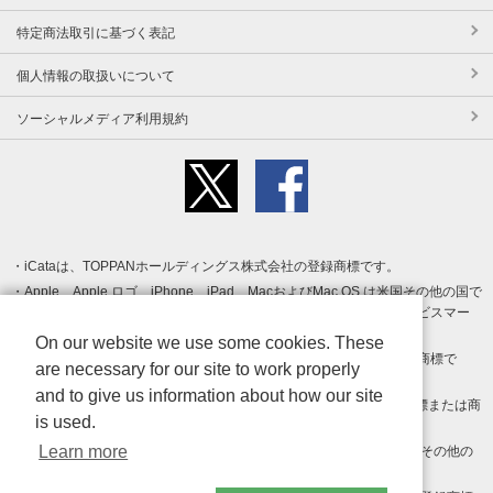
特定商法取引に基づく表記
個人情報の取扱いについて
ソーシャルメディア利用規約
iCataは、TOPPANホールディングス株式会社の登録商標です。
Apple、Apple ロゴ、iPhone、iPad、MacおよびMac OS は米国その他の国で
登録された Apple Inc. の商標です。App Store は Apple Inc. のサービスマー
クです。
On our website we use some cookies. These
Android、Google Play および Google Play ロゴ は Google LLC の商標で
are necessary for our site to work properly
す。
and to give us information about how our site
Windows は Microsoft Inc.の米国およびその他の国における登録商標または商
is used.
標です。
Learn more
Adobe、Adobe Reader、Adobe PDF は、Adobe Inc.の米国およびその他の
国における商標または登録商標です。