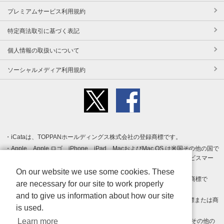
プレミアムサービス利用規約
特定商法取引に基づく表記
個人情報の取扱いについて
ソーシャルメディア利用規約
iCataは、TOPPANホールディングス株式会社の登録商標です。
Apple、Apple ロゴ、iPhone、iPad、MacおよびMac OS は米国その他の国で
登録された Apple Inc. の商標です。App Store は Apple Inc. のサービスマー
クです。
On our website we use some cookies. These
Android、Google Play および Google Play ロゴ は Google LLC の商標で
are necessary for our site to work properly
す。
and to give us information about how our site
Windows は Microsoft Inc.の米国およびその他の国における登録商標または商
is used.
標です。
Learn more
Adobe、Adobe Reader、Adobe PDF は、Adobe Inc.の米国およびその他の